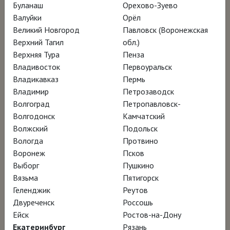
художеств
Буланаш
Орехово-Зуево
Валуйки
Орёл
Великий Новгород
Павловск (Воронежская
Режиссёр Фил Грабски
Верхний Тагил
обл.)
Верхняя Тура
Пенза
Владивосток
Первоуральск
Дэвид Хокни – не только самый популярный
Владикавказ
Пермь
художник Британии конца XX – начала XXI
Владимир
Петрозаводск
века, но и суперзвезда мирового искусства.
Волгоград
Петропавловск-
Выставки его картин проходят в Лондоне,
Волгодонск
Камчатский
Волжский
Подольск
Нью-Йорке и других мировых столицах, а в
Вологда
Протвино
2018 году его полотно «Бассейн с двумя
Воронеж
Псков
фигурами» было продано на аукционе
Выборг
Пушкино
Кристис за рекордную для современного
Вязьма
Пятигорск
Геленджик
Реутов
искусства сумму в 90 миллионов 300 тысяч
Двуреченск
Россошь
долларов.
Ейск
Ростов-на-Дону
Екатеринбург
Рязань