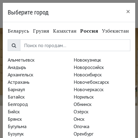
×
Выберите город
Екатеринбург
Беларусь
Грузия
Казахстан
Россия
Узбекистан
Альметьевск
Новокузнецк
Анадырь
Новороссийск
Архангельск
Новосибирск
Астрахань
Новочебоксарск
Барнаул
Новочеркасск
Батайск
Норильск
Белгород
Обнинск
Бийск
Озёрск
Дэвид Хокни. Поп-арт в
Брянск
Омск
Бугульма
Опочка
Королевской академии
Бузулук
Оренбург