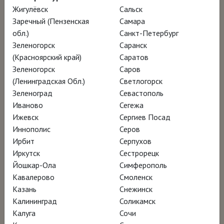
Хокни всегда отличала удивительная
Жигулёвск
Сальск
Заречный (Пензенская
Самара
энергия, и даже в почтенном возрасте за 80
обл.)
Санкт-Петербург
лет он не считал нужным сбавить обороты
Зеленогорск
Саранск
или притушить свою знаменитую
(Красноярский край)
Саратов
художественную дерзость и продолжал
Зеленогорск
Саров
(Ленинградская Обл.)
Светлогорск
писать картины и лично отбирать работы
Зеленоград
Севастополь
для выставок. Отталкиваясь от двух
Иваново
Сегежа
масштабных ретроспектив художника,
Ижевск
Сергиев Посад
организованных Королевской академией
Иннополис
Серов
Ирбит
Серпухов
художеств в 2012-м и в 2016-м, и
Иркутск
Сестрорецк
основываясь на серии откровенных и
Йошкар-Ола
Симферополь
глубоких интервью с самим Хокни,
Кавалерово
Смоленск
режиссёр Фил Грабски создаёт
Казань
Снежинск
Калининград
Соликамск
кинематографический портрет одного из
Калуга
Сочи
крупнейших мастеров XXI века.