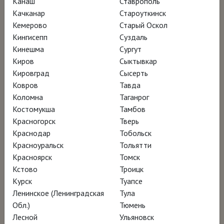
Канаш
Ставрополь
Качканар
Староуткинск
Кемерово
Старый Оскол
Кингисепп
Суздаль
Кинешма
Сургут
Киров
Сыктывкар
Кировград
Сысерть
Ковров
Тавда
Коломна
Таганрог
Костомукша
Тамбов
Красногорск
Тверь
Краснодар
Тобольск
Красноуральск
Тольятти
Красноярск
Томск
Кстово
Троицк
Курск
Туапсе
Ленинское (Ленинградская
Тула
Обл.)
Тюмень
Лесной
Ульяновск