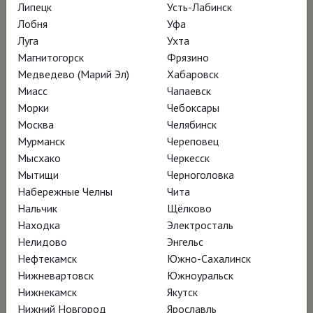
Липецк
Усть-Лабинск
Лобня
Уфа
Луга
Ухта
Магнитогорск
Фрязино
Медведево (Марий Эл)
Хабаровск
Миасс
Чапаевск
Морки
Чебоксары
Москва
Челябинск
Мурманск
Череповец
Мысхако
Черкесск
Мытищи
Черноголовка
2017, Великобритания, 79 мин.
фильм-выставка
Набережные Челны
Чита
Язык: английский
Нальчик
Щёлково
Перевод: русский закадровый перевод
Находка
Электросталь
12+
Нелидово
Энгельс
Нефтекамск
Южно-Сахалинск
Нижневартовск
Южноуральск
Нижнекамск
Якутск
РАСПИСАНИЕ
Нижний Новгород
Ярославль