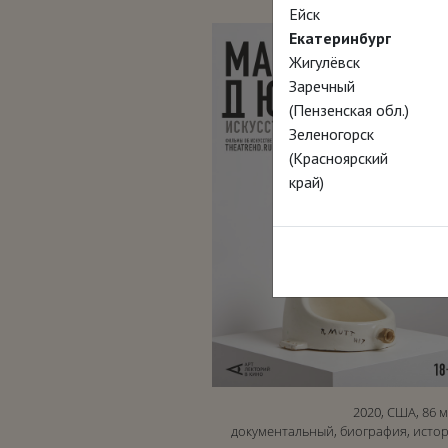
Ейск
Екатеринбург
Жигулёвск
Заречный
(Пензенская обл.)
Зеленогорск
(Красноярский
край)
2020, США, 86 м
документальный, биография, истор