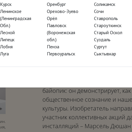
Курск
Оренбург
Соликамск
Фильм рассказывает о жизни, ф
Ленинское
Орехово-Зуево
Сочи
(Ленинградская
Орёл
Ставрополь
общество Марселя Дюшана – од
Обл.)
Павловск
Староуткинск
модернистов начала XX века, д
Лесной
(Воронежская
Старый Оскол
скандально известного «Фонтан
Липецк
обл.)
Суздаль
художника. На фоне историчес
Лобня
Пенза
Сургут
Луга
Первоуральск
Сыктывкар
перед нами как человек, котор
Анри Матиссом
реформировал
Данный кинотрибьют художнику
байопик: он демонстрирует, ка
общественное сознание и наше 
культуры. Изобретатель направл
участник коллективных акций д
ин.
инсталляций – Марсель Дюшан 
ия,