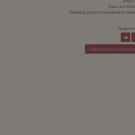
искусс
Язык: английс
Перевод: русский закадровый пере
Поделить
Подписаться на рассыл