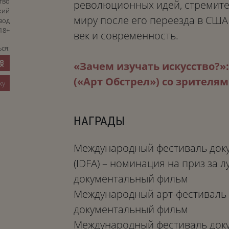
тво
революционных идей, стремит
кий
миру после его переезда в США 
вод
18+
век и современность.
ся:
«Зачем изучать искусство?
(«Арт Обстрел») со зрителя
ку
НАГРАДЫ
Международный фестиваль доку
(IDFA) – номинация на приз за
документальный фильм
Международный арт-фестиваль 
документальный фильм
Международный фестиваль доку