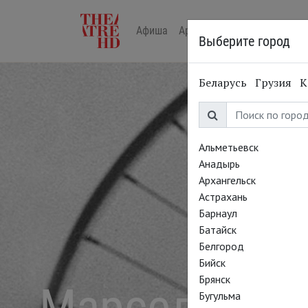
Афиша
Арт-лекторий в кино
Жур
Выберите город
Беларусь
Грузия
К
Альметьевск
Анадырь
Архангельск
Астрахань
Барнаул
Батайск
Белгород
Бийск
Брянск
Марсель Дюш
Бугульма