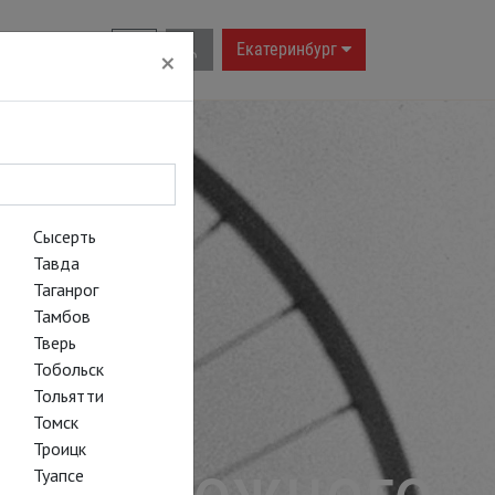
RU
|
EN
Екатеринбург
×
Сысерть
Тавда
Таганрог
Тамбов
Тверь
Тобольск
Тольятти
Томск
Троицк
о возможного
Туапсе