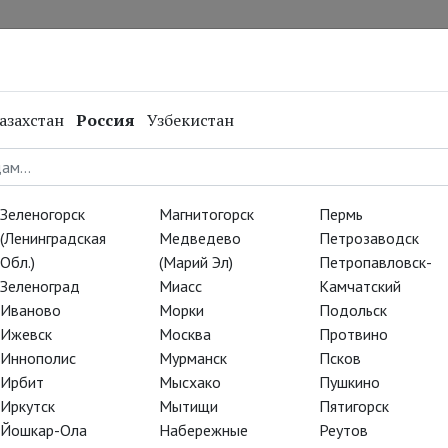
нал
Репертуар
Спецпроекты
Онлайн
азахстан
Россия
Узбекистан
Зеленогорск
Магнитогорск
Пермь
(Ленинградская
Медведево
Петрозаводск
Обл.)
(Марий Эл)
Петропавловск-
Зеленоград
Миасс
Камчатский
Иваново
Морки
Подольск
Ижевск
Москва
Протвино
Иннополис
Мурманск
Псков
АРТ-ЛЕКТОРИЙ В КИНО
Ирбит
Мысхако
Пушкино
Иркутск
Мытищи
Пятигорск
ан. Искусств
Йошкар-Ола
Набережные
Реутов