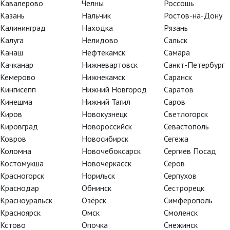
Кавалерово
Челны
Россошь
Казань
Нальчик
Ростов-на-Дону
Калининград
Находка
Рязань
Режиссёр Мэтью Тейлор
Калуга
Нелидово
Сальск
Канаш
Нефтекамск
Самара
Качканар
Нижневартовск
Санкт-Петербург
Кемерово
Нижнекамск
Саранск
Кингисепп
Нижний Новгород
Саратов
Кинешма
Нижний Тагил
Саров
Киров
Новокузнецк
Светлогорск
Кировград
Новороссийск
Севастополь
Ковров
Новосибирск
Сегежа
Коломна
Новочебоксарск
Сергиев Посад
Костомукша
Новочеркасск
Серов
Красногорск
Норильск
Серпухов
Краснодар
Обнинск
Сестрорецк
Красноуральск
Озёрск
Симферополь
Красноярск
Омск
Смоленск
Кстово
Опочка
Снежинск