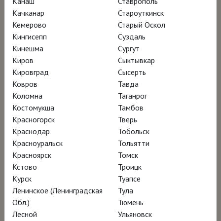
Канаш
Ставрополь
Качканар
Староуткинск
Кемерово
Старый Оскол
«Я хочу показать американцам, что такое
Кингисепп
Суздаль
Америка», – заявлял Эндрю Уайет, и
Кинешма
Сургут
неповторимая эстетика его «магического
Киров
Сыктывкар
реализма» сделала образы художника
Кировград
Сысерть
Ковров
Тавда
мгновенно узнаваемыми. Данный
Коломна
Таганрог
биографический фильм создаёт портрет
Костомукша
Тамбов
художника через архивные материалы,
Красногорск
Тверь
интервью его близких и, конечно, через его
Краснодар
Тобольск
Красноуральск
Тольятти
картины и природы тех мест, где они были
Красноярск
Томск
написаны.
Кстово
Троицк
Курск
Туапсе
Магический реализм Эндрю Уайета:
Ленинское (Ленинградская
Тула
Обл.)
Тюмень
лекция Кирилла Светлякова
Лесной
Ульяновск