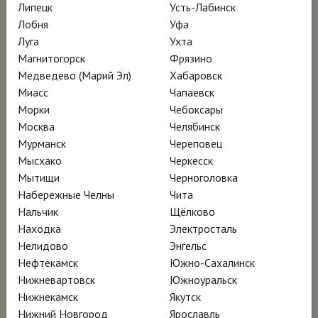
Липецк
Усть-Лабинск
Смотреть онлайн за 370 ₽
Лобня
Уфа
Луга
Ухта
Магнитогорск
Фрязино
Медведево (Марий Эл)
Хабаровск
Миасс
Чапаевск
Морки
Чебоксары
Москва
Челябинск
Мурманск
Череповец
Мысхако
Черкесск
Мытищи
Черноголовка
Набережные Челны
Чита
Нальчик
Щёлково
Находка
Электросталь
Нелидово
Энгельс
Нефтекамск
Южно-Сахалинск
Нижневартовск
Южноуральск
Нижнекамск
Якутск
Нижний Новгород
Ярославль