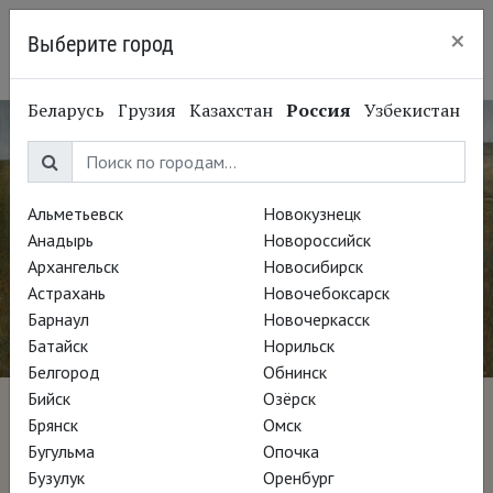
×
Выберите город
Екатеринбург
Беларусь
Грузия
Казахстан
Россия
Узбекистан
Альметьевск
Новокузнецк
Анадырь
Новороссийск
Архангельск
Новосибирск
Астрахань
Новочебоксарск
Барнаул
Новочеркасск
Батайск
Норильск
Белгород
Обнинск
Бийск
Озёрск
Мир Эндрю Уайета
Брянск
Омск
Бугульма
Опочка
Бузулук
Оренбург
Режиссёр Гленн Холстен