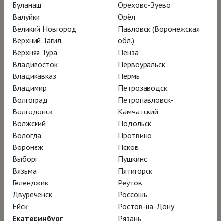
Буланаш
Орехово-Зуево
Валуйки
Орёл
Эндрю Уайет (1917–2009) – один из самых
Великий Новгород
Павловск (Воронежская
известных, но в то же время загадочных
Верхний Тагил
обл.)
Верхняя Тура
Пенза
американских художников XX века и автор
Владивосток
Первоуральск
знаковой картины «Мир Кристины». Любовь
Владикавказ
Пермь
к искусству досталась ему от отца Ньюэлла
Владимир
Петрозаводск
Конверса Уайета, выдающегося
Волгоград
Петропавловск-
Волгодонск
Камчатский
иллюстратора детских книг, чьи рисунки
Волжский
Подольск
вдохновляли создателя «Звездных войн»
Вологда
Протвино
Джорджа Лукаса. Эта же творческая искра
Воронеж
Псков
продолжила гореть в его сыне
Джейми
,
Выборг
Пушкино
Вязьма
Пятигорск
сохраняя незыблемое наследие семьи
Геленджик
Реутов
Уайетов.
Двуреченск
Россошь
Ейск
Ростов-на-Дону
Эндрю работал в стиле «магического
Екатеринбург
Рязань