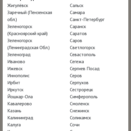
Жигулёвск
Сальск
реализма»: писал по памяти и, накладывая
Заречный (Пензенская
Самара
на деревянную доску один слой темперы за
обл.)
Санкт-Петербург
другим, запечатлевал застывшие
Зеленогорск
Саранск
мгновения на таких картинах, как
(Красноярский край)
Саратов
Зеленогорск
Саров
«Апрельский ветер» и «Косы». Героями его
(Ленинградская Обл.)
Светлогорск
произведений становились друзья, соседи,
Зеленоград
Севастополь
окрестные дома и даже природа штата Мэн,
Иваново
Сегежа
где жил художник. Выставки картин Уайета
Ижевск
Сергиев Посад
Иннополис
Серов
всегда пользовались огромной
Ирбит
Серпухов
популярностью, в 1949 году Музей
Иркутск
Сестрорецк
современного искусства (МоМА) в Нью-
Йошкар-Ола
Симферополь
Йорке приобрёл в коллекцию «Мир
Кавалерово
Смоленск
Казань
Снежинск
Кристины», а режиссёр Андрей Тарковский
Калининград
Соликамск
вдохновлялся атмосферой и образностью
Калуга
Сочи
его произведений.